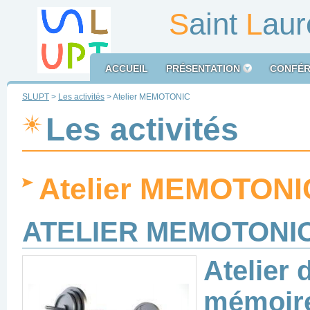
S
aint
L
aur
ACCUEIL
PRÉSENTATION
CONFÉR
SLUPT
>
Les activités
> Atelier MEMOTONIC
Les activités
Atelier MEMOTONI
ATELIER MEMOTONI
Atelier 
mémoir