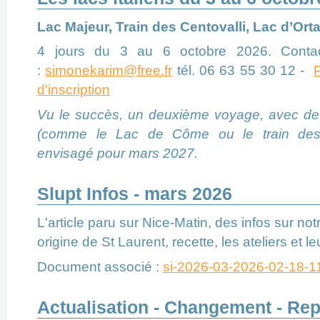
as
Mê
l
Lac Majeur, Train des Centovalli, Lac d’Orta
n
to
4 jours du 3 au 6 octobre 2026. Conta
c
l
:
simonekarim@free.fr
tél. 06 63 55 30 12 -
i
c
d'inscription
A
Vu le succès, un deuxième voyage, avec de 
P
(comme le Lac de Côme ou le train des 
envisagé pour mars 2027.
Slupt Infos - mars 2026
L'article paru sur Nice-Matin, des infos sur not
origine de St Laurent, recette, les ateliers et l
Document associé :
si-2026-03-2026-02-18-1
Actualisation - Changement - Rep