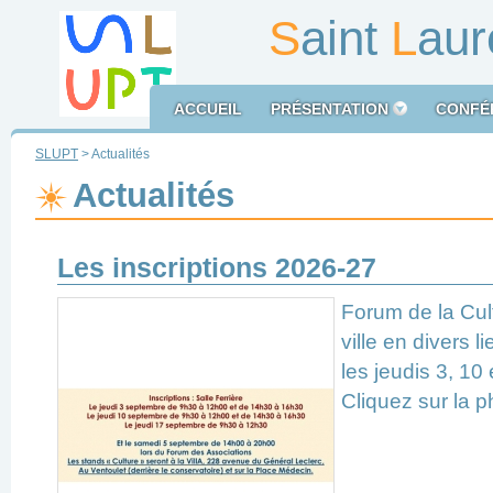
S
aint
L
aur
ACCUEIL
PRÉSENTATION
CONFÉ
SLUPT
> Actualités
Actualités
L
Les inscriptions 2026-27
L
n
L
Forum de la Cul
a
an
ville en divers li
lu
c
les jeudis 3, 10
a
ri
Cliquez sur la p
m
l
a
f
h
N