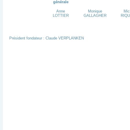
générale
a
h
Anne
Monique
Mic
a
LOTTIER
GALLAGHER
RIQ
p
ri
dé
l
ri
Président fondateur : Claude VERPLANKEN
la
E
pr
dé
r
d
d’
Da
d
r
po
L
p
t
pr
to
N
pa
d
c
d