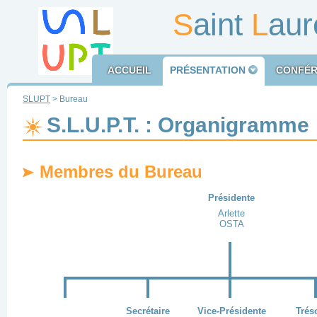
S
aint
L
aur
ACCUEIL
PRÉSENTATION
CONFÉR
SLUPT
> Bureau
S.L.U.P.T. : Organigramme
L
Membres du Bureau
L
n
L
Présidente
a
an
Arlette
lu
OSTA
c
a
ri
m
l
a
f
h
Secrétaire
Vice-Présidente
Trés
N