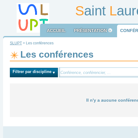
S
aint
L
aur
ACCUEIL
PRÉSENTATION
CONFÉR
SLUPT
> Les conférences
Les conférences
Filtrer par discipline
Il n'y a aucune conféren