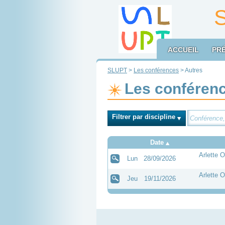
ACCUEIL
PR
SLUPT
>
Les conférences
> Autres
Les conféren
Filtrer par discipline
Date
Arlette 
Lun
28/09/2026
Arlette 
Jeu
19/11/2026