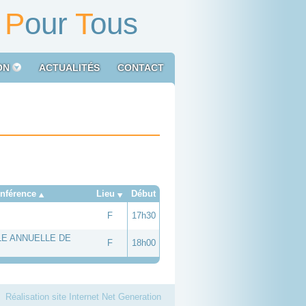
é
P
our
T
ous
ON
ACTUALITÉS
CONTACT
onférence
Lieu
Début
F
17h30
E ANNUELLE DE
F
18h00
Réalisation site Internet Net Generation